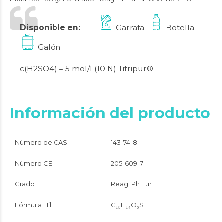
Disponible en:
Garrafa
Botella
Galón
c(H2SO4) = 5 mol/l (10 N) Titripur®
Información del producto
Número de CAS
143-74-8
Número CE
205-609-7
Grado
Reag. Ph Eur
Fórmula Hill
C₁₉H₁₄O₅S