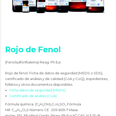
Rojo de Fenol
(Fenolsulfonftaleína) Reag. Ph Eur
Rojo de fenol: Ficha de datos de seguridad (MSDS o SDS),
certificado de análisis y de calidad (CoA y CoQ), expedientes,
folletos y otros documentos disponibles.
Ficha datos de seguridad (MSDS)
Certificado de análisis (CoA)
Fórmula química:
(C₆H₄OH)₂C₇H₄SO₃
Fórmula
Hill:
C₁₉H₁₄O₅S
Número CE :
205-609-7
Masa
molar:
354.38 g/mol
Grado:
Reag. Ph Eur
Nº CAS:
143-74-8