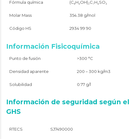
Fórmula química
(C₆H₄OH)₂C₇H₄SO₃
Molar Mass
354.38 g/mol
Código HS
2934 99 90
Información Fisicoquímica
Punto de fusión
>300 °C
Densidad aparente
200 – 300 kg/m3
Solubilidad
0.77 g/l
Información de seguridad según el
GHS
RTECS
SJ7490000