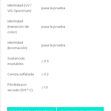
Identidad (UV /
pasa la prueba
VIS-Spectrum)
Identidad
(transición de
pasa la prueba
color)
Identidad
pasa la prueba
(bromación)
Sustancias
≤ 0.5
insolubles
Ceniza sulfatada
≤ 0.2
Pérdida por
≤ 1.0
secado (105 ° C)