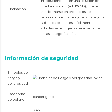
introduciéndolos en una solución de
tiosulfato sódico (art. 106513), pueden
Eliminación
transformarse en productos de
reducción menos peligrosos; categoría
D ó E. Los oxidantes difícilmente
solubles se recogen separadamente
en las categorías E ó I.
Información de seguridad
Símbolos de
riesgo y
Tóxico
peligrosidad
Categorías
cancerígeno
de peligro
R 45