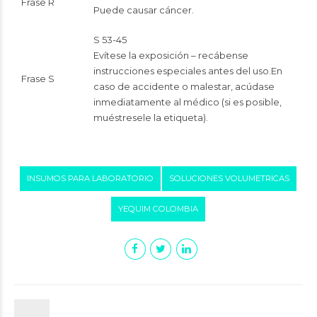
Frase R
Puede causar cáncer.
S 53-45
Evítese la exposición – recábense
instrucciones especiales antes del uso.En
Frase S
caso de accidente o malestar, acúdase
inmediatamente al médico (si es posible,
muéstresele la etiqueta).
INSUMOS PARA LABORATORIO
SOLUCIONES VOLUMETRICAS
YEQUIM COLOMBIA