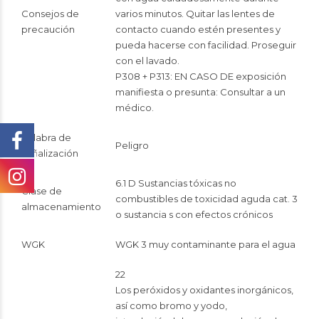
Consejos de
varios minutos. Quitar las lentes de
precaución
contacto cuando estén presentes y
pueda hacerse con facilidad. Proseguir
con el lavado.
P308 + P313: EN CASO DE exposición
manifiesta o presunta: Consultar a un
médico.
Palabra de
Peligro
señalización
6.1 D Sustancias tóxicas no
Clase de
combustibles de toxicidad aguda cat. 3
almacenamiento
o sustancia s con efectos crónicos
WGK
WGK 3 muy contaminante para el agua
22
Los peróxidos y oxidantes inorgánicos,
así como bromo y yodo,