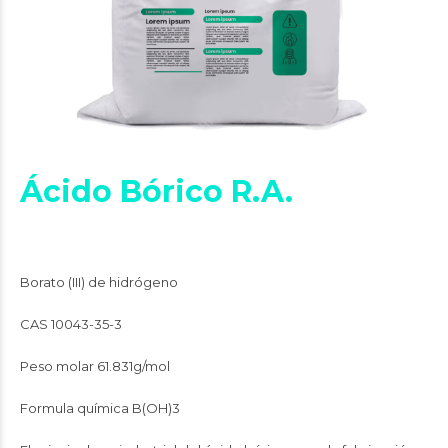
Ácido Bórico R.A.
Borato (III) de hidrógeno
CAS
10043-35-3
Peso molar
61.831g/mol
Formula química
B(OH)3